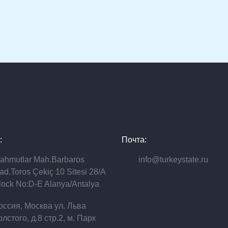
:
Почта:
ahmutlar Mah.Barbaros
info@turkeystate.ru
ad.Toros Çekiç 10 Sitesi 28/A
lock No:D-E Alanya/Antalya
оссия, Москва ул. Льва
олстого, д.8 стр.2, м. Парк