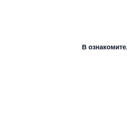
димого для детального изучения интересующей Вас со
В ознакомите