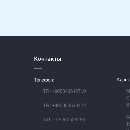
Контакты
Адрес
Телефон:
M
TR: +905346642710
C
B
TR: +905360620472
Р
RU: +7 9260536283
Т