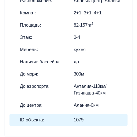
Расположение:
Аланья/Центр Аланья
Комнат:
2+1, 3+1, 4+1
2
Площадь:
82-157m
Этаж:
0-4
Мебель:
кухня
Наличие бассейна:
да
До моря:
300м
До аэропорта:
Анталия-110км/
Газипаша-40км
До центра:
Алания-0км
ID объекта:
1079