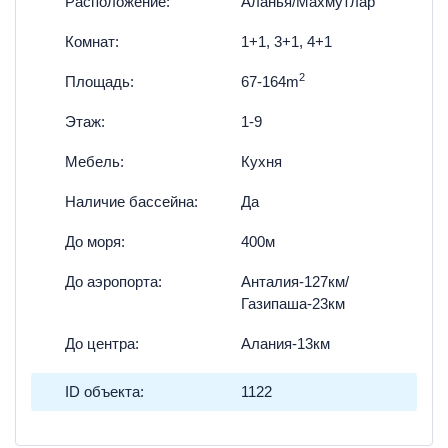
Расположение:
Аланья/Махмутлар
Комнат:
1+1, 3+1, 4+1
2
Площадь:
67-164m
Этаж:
1-9
Мебель:
Кухня
Наличие бассейна:
Да
До моря:
400м
До аэропорта:
Анталия-127км/
Газипаша-23км
До центра:
Алания-13км
ID объекта:
1122