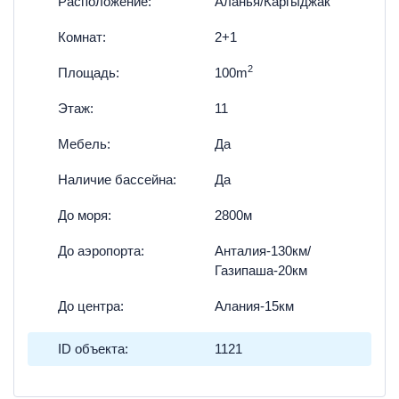
Расположение:
Аланья/Каргыджак
Комнат:
2+1
2
Площадь:
100m
Этаж:
11
Мебель:
Да
Наличие бассейна:
Да
До моря:
2800м
До аэропорта:
Анталия-130км/
Газипаша-20км
До центра:
Алания-15км
ID объекта:
1121