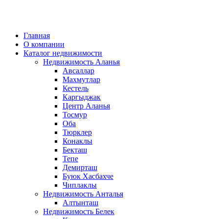
Главная
О компании
Каталог недвижимости
Недвижимость Аланья
Авсаллар
Махмутлар
Кестель
Каргыджак
Центр Аланья
Тосмур
Оба
Тюрклер
Конаклы
Бекташ
Тепе
Демирташ
Буюк Хасбахче
Чиплаклы
Недвижимость Анталья
Алтынташ
Недвижимость Белек