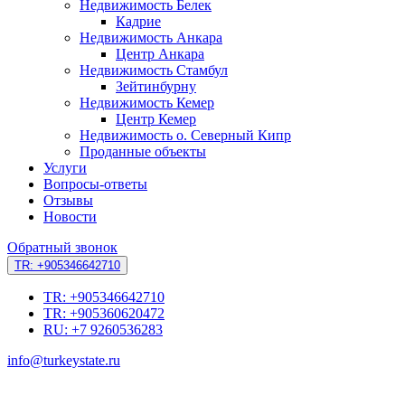
Недвижимость Белек
Кадрие
Недвижимость Анкара
Центр Анкара
Недвижимость Стамбул
Зейтинбурну
Недвижимость Кемер
Центр Кемер
Недвижимость о. Северный Кипр
Проданные объекты
Услуги
Вопросы-ответы
Отзывы
Новости
Обратный звонок
TR: +905346642710
TR: +905346642710
TR: +905360620472
RU: +7 9260536283
info@turkeystate.ru