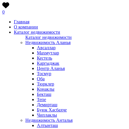
0
Главная
О компании
Каталог недвижимости
Каталог недвижимости
Недвижимость Аланья
Авсаллар
Махмутлар
Кестель
Каргыджак
Центр Аланья
Тосмур
Оба
Тюрклер
Конаклы
Бекташ
Тепе
Демирташ
Буюк Хасбахче
Чиплаклы
Недвижимость Анталья
Алтынташ