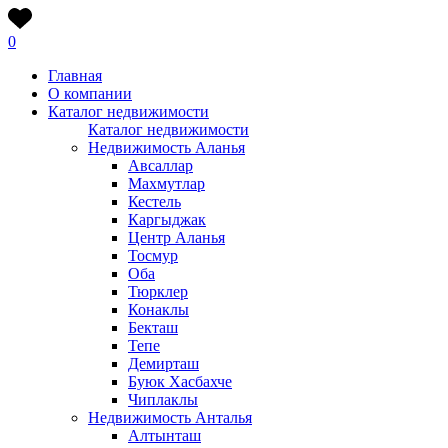
0
Главная
О компании
Каталог недвижимости
Каталог недвижимости
Недвижимость Аланья
Авсаллар
Махмутлар
Кестель
Каргыджак
Центр Аланья
Тосмур
Оба
Тюрклер
Конаклы
Бекташ
Тепе
Демирташ
Буюк Хасбахче
Чиплаклы
Недвижимость Анталья
Алтынташ