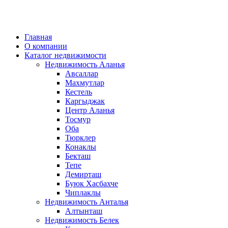
Главная
О компании
Каталог недвижимости
Недвижимость Аланья
Авсаллар
Махмутлар
Кестель
Каргыджак
Центр Аланья
Тосмур
Оба
Тюрклер
Конаклы
Бекташ
Тепе
Демирташ
Буюк Хасбахче
Чиплаклы
Недвижимость Анталья
Алтынташ
Недвижимость Белек