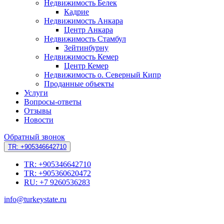
Недвижимость Белек
Кадрие
Недвижимость Анкара
Центр Анкара
Недвижимость Стамбул
Зейтинбурну
Недвижимость Кемер
Центр Кемер
Недвижимость о. Северный Кипр
Проданные объекты
Услуги
Вопросы-ответы
Отзывы
Новости
Обратный звонок
TR: +905346642710
TR: +905346642710
TR: +905360620472
RU: +7 9260536283
info@turkeystate.ru