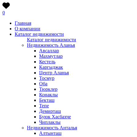
0
Главная
О компании
Каталог недвижимости
Каталог недвижимости
Недвижимость Аланья
Авсаллар
Махмутлар
Кестель
Каргыджак
Центр Аланья
Тосмур
Оба
Тюрклер
Конаклы
Бекташ
Тепе
Демирташ
Буюк Хасбахче
Чиплаклы
Недвижимость Анталья
Алтынташ