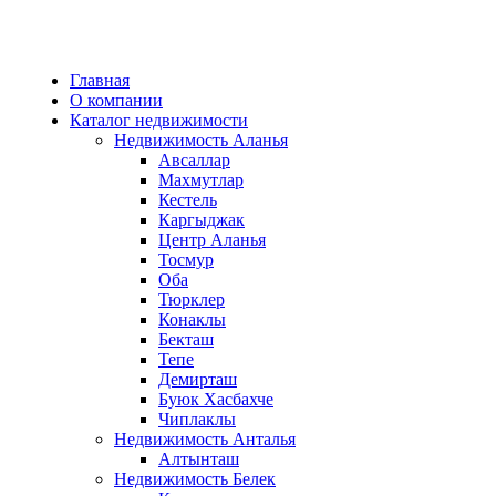
Главная
О компании
Каталог недвижимости
Недвижимость Аланья
Авсаллар
Махмутлар
Кестель
Каргыджак
Центр Аланья
Тосмур
Оба
Тюрклер
Конаклы
Бекташ
Тепе
Демирташ
Буюк Хасбахче
Чиплаклы
Недвижимость Анталья
Алтынташ
Недвижимость Белек