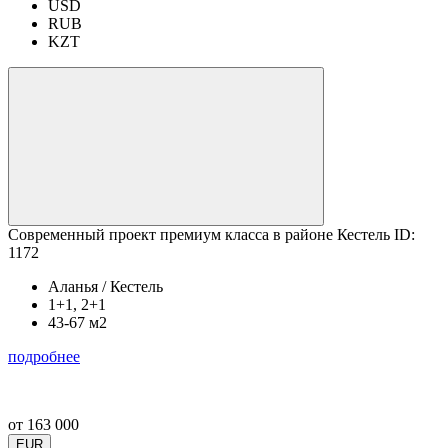
USD
RUB
KZT
Cовременный проект премиум класса в районе Кестель ID:
1172
Аланья / Кестель
1+1, 2+1
43-67 м2
подробнее
от
163 000
EUR