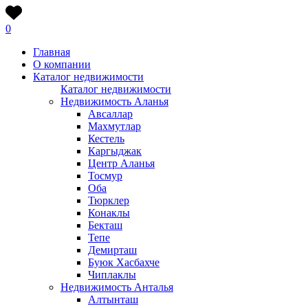
0
Главная
О компании
Каталог недвижимости
Каталог недвижимости
Недвижимость Аланья
Авсаллар
Махмутлар
Кестель
Каргыджак
Центр Аланья
Тосмур
Оба
Тюрклер
Конаклы
Бекташ
Тепе
Демирташ
Буюк Хасбахче
Чиплаклы
Недвижимость Анталья
Алтынташ