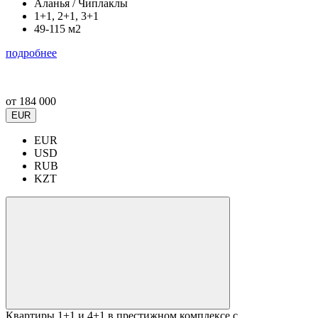
Аланья / Чиплаклы
1+1, 2+1, 3+1
49-115 м2
подробнее
от
184 000
EUR
EUR
USD
RUB
KZT
Квартиры 1+1 и 4+1 в престижном комплексе с