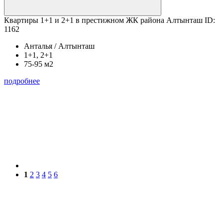
Квартиры 1+1 и 2+1 в престижном ЖК района Алтынташ ID:
1162
Анталья / Алтынташ
1+1, 2+1
75-95 м2
подробнее
1
2
3
4
5
6