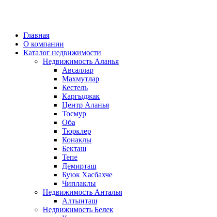
Главная
О компании
Каталог недвижимости
Недвижимость Аланья
Авсаллар
Махмутлар
Кестель
Каргыджак
Центр Аланья
Тосмур
Оба
Тюрклер
Конаклы
Бекташ
Тепе
Демирташ
Буюк Хасбахче
Чиплаклы
Недвижимость Анталья
Алтынташ
Недвижимость Белек