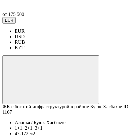
от
175 500
EUR
EUR
USD
RUB
KZT
ЖК с богатой инфраструктурой в районе Буюк Хасбахче ID:
1167
Аланья / Буюк Хасбахче
1+1, 2+1, 3+1
47-172 м2