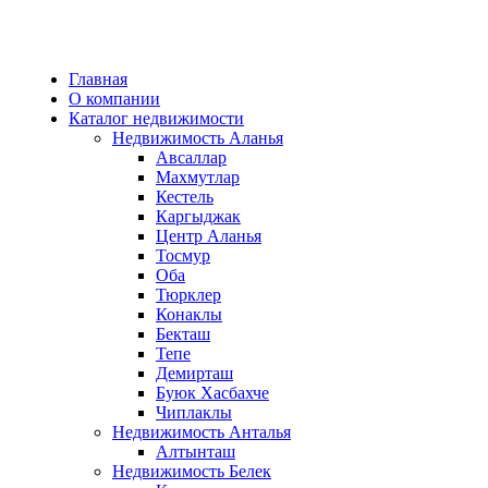
Главная
О компании
Каталог недвижимости
Недвижимость Аланья
Авсаллар
Махмутлар
Кестель
Каргыджак
Центр Аланья
Тосмур
Оба
Тюрклер
Конаклы
Бекташ
Тепе
Демирташ
Буюк Хасбахче
Чиплаклы
Недвижимость Анталья
Алтынташ
Недвижимость Белек