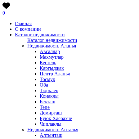
0
Главная
О компании
Каталог недвижимости
Каталог недвижимости
Недвижимость Аланья
Авсаллар
Махмутлар
Кестель
Каргыджак
Центр Аланья
Тосмур
Оба
Тюрклер
Конаклы
Бекташ
Тепе
Демирташ
Буюк Хасбахче
Чиплаклы
Недвижимость Анталья
Алтынташ