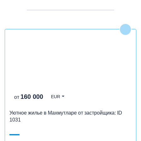
М
160 000
EUR
от
Уютное жилье в Махмутларе от застройщика: ID
1031