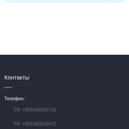
Контакты
Телефон:
TR: +905346642710
TR: +905360620472