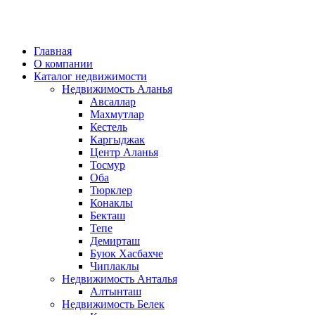
Главная
О компании
Каталог недвижимости
Недвижимость Аланья
Авсаллар
Махмутлар
Кестель
Каргыджак
Центр Аланья
Тосмур
Оба
Тюрклер
Конаклы
Бекташ
Тепе
Демирташ
Буюк Хасбахче
Чиплаклы
Недвижимость Анталья
Алтынташ
Недвижимость Белек