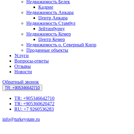
Недвижимость Белек
Кадрие
Недвижимость Анкара
Центр Анкара
Недвижимость Стамбул
Зейтинбурну
Недвижимость Кемер
Центр Кемер
Недвижимость о. Северный Кипр
Проданные объекты
Услуги
Вопросы-ответы
Отзывы
Новости
Обратный звонок
TR: +905346642710
TR: +905346642710
TR: +905360620472
RU: +7 9260536283
info@turkeystate.ru