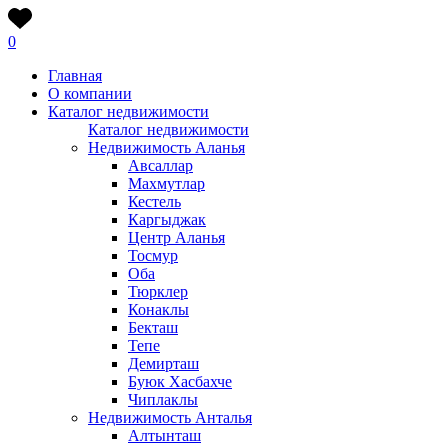
0
Главная
О компании
Каталог недвижимости
Каталог недвижимости
Недвижимость Аланья
Авсаллар
Махмутлар
Кестель
Каргыджак
Центр Аланья
Тосмур
Оба
Тюрклер
Конаклы
Бекташ
Тепе
Демирташ
Буюк Хасбахче
Чиплаклы
Недвижимость Анталья
Алтынташ